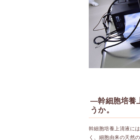
―幹細胞培養
うか。
幹細胞培養上清液に
く、細胞由来の天然